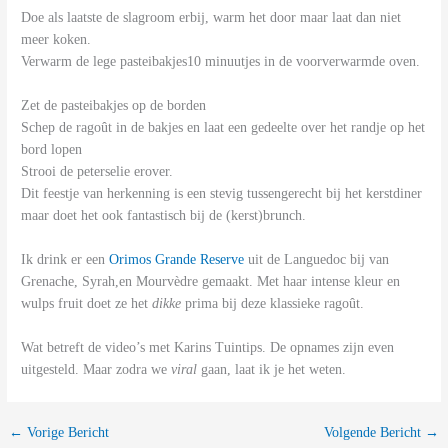
Doe als laatste de slagroom erbij, warm het door maar laat dan niet
meer koken.
Verwarm de lege pasteibakjes10 minuutjes in de voorverwarmde oven.
Zet de pasteibakjes op de borden
Schep de ragoût in de bakjes en laat een gedeelte over het randje op het
bord lopen
Strooi de peterselie erover.
Dit feestje van herkenning is een stevig tussengerecht bij het kerstdiner
maar doet het ook fantastisch bij de (kerst)brunch.
Ik drink er een
Orimos Grande Reserve
uit de Languedoc bij van
Grenache, Syrah,en Mourvèdre gemaakt. Met haar intense kleur en
wulps fruit doet ze het
dikke
prima bij deze klassieke ragoût.
Wat betreft de video’s met Karins Tuintips. De opnames zijn even
uitgesteld. Maar zodra we
viral
gaan, laat ik je het weten.
←
Vorige Bericht
Volgende Bericht
→