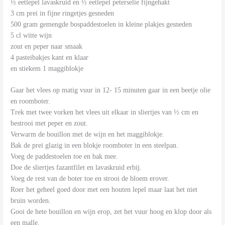
½ eetlepel lavaskruid en ½ eetlepel peterselie fijngehakt
3 cm prei in fijne ringetjes gesneden
500 gram gemengde bospaddestoelen in kleine plakjes gesneden
5 cl witte wijn
zout en peper naar smaak
4 pasteibakjes kant en klaar
en stiekem 1 maggiblokje
Gaar het vlees op matig vuur in 12- 15 minuten gaar in een beetje olie
en roomboter.
Trek met twee vorken het vlees uit elkaar in sliertjes van ½ cm en
bestrooi met peper en zout.
Verwarm de bouillon met de wijn en het maggiblokje.
Bak de prei glazig in een blokje roomboter in een steelpan.
Voeg de paddestoelen toe en bak mee.
Doe de sliertjes fazantfilet en lavaskruid erbij.
Voeg de rest van de boter toe en strooi de bloem erover.
Roer het geheel goed door met een houten lepel maar laat het niet
bruin worden.
Gooi de hete bouillon en wijn erop, zet het vuur hoog en klop door als
een malle.