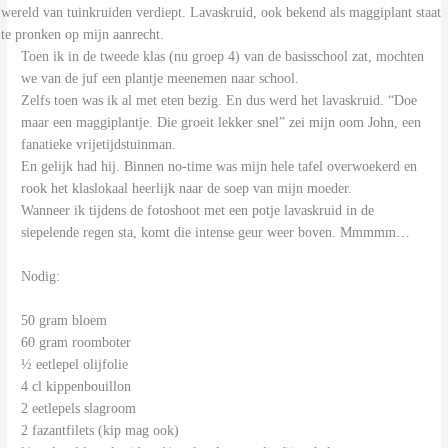
wereld van tuinkruiden verdiept. Lavaskruid, ook bekend als maggiplant staat
te pronken op mijn aanrecht.
Toen ik in de tweede klas (nu groep 4) van de basisschool zat, mochten
we van de juf een plantje meenemen naar school.
Zelfs toen was ik al met eten bezig. En dus werd het lavaskruid. “Doe
maar een maggiplantje. Die groeit lekker snel” zei mijn oom John, een
fanatieke vrijetijdstuinman.
En gelijk had hij. Binnen no-time was mijn hele tafel overwoekerd en
rook het klaslokaal heerlijk naar de soep van mijn moeder.
Wanneer ik tijdens de fotoshoot met een potje lavaskruid in de
siepelende regen sta, komt die intense geur weer boven. Mmmmm…
Nodig:
50 gram bloem
60 gram roomboter
½ eetlepel olijfolie
4 cl kippenbouillon
2 eetlepels slagroom
2 fazantfilets (kip mag ook)