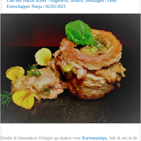
Laat een reactie achter
/
bijgerecht
,
brunch
,
feestdagen
/ Door
Etenschapper Nanja
/
02/02/2021
Omdat ik binnenkort filmpjes ga maken voor
Karinstuintips
, heb ik me in de