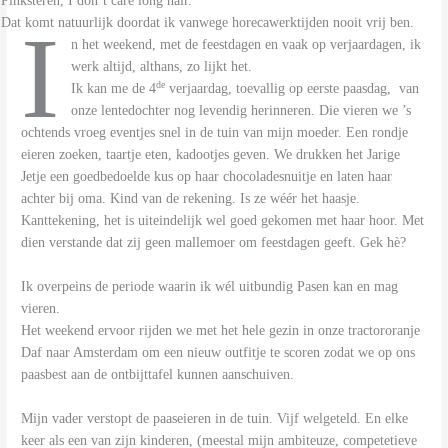
Pinksteren, I don’t care long hair.
I
Dat komt natuurlijk doordat ik vanwege horecawerktijden nooit vrij ben.
n het weekend, met de feestdagen en vaak op verjaardagen, ik
werk altijd, althans, zo lijkt het.
de
Ik kan me de 4
verjaardag, toevallig op eerste paasdag, van
onze lentedochter nog levendig herinneren. Die vieren we ’s
ochtends vroeg eventjes snel in de tuin van mijn moeder. Een rondje
eieren zoeken, taartje eten, kadootjes geven. We drukken het Jarige
Jetje een goedbedoelde kus op haar chocoladesnuitje en laten haar
achter bij oma. Kind van de rekening. Is ze wéér het haasje.
Kanttekening, het is uiteindelijk wel goed gekomen met haar hoor. Met
dien verstande dat zij geen mallemoer om feestdagen geeft. Gek hè?
Ik overpeins de periode waarin ik wél uitbundig Pasen kan en mag
vieren.
Het weekend ervoor rijden we met het hele gezin in onze tractororanje
Daf naar Amsterdam om een nieuw outfitje te scoren zodat we op ons
paasbest aan de ontbijttafel kunnen aanschuiven.
Mijn vader verstopt de paaseieren in de tuin. Vijf welgeteld. En elke
keer als een van zijn kinderen, (meestal mijn ambiteuze, competetieve