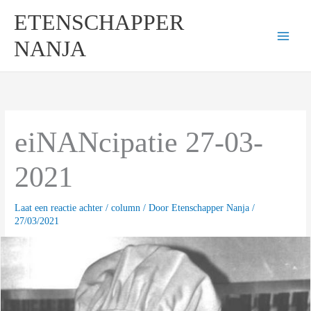
Ga
ETENSCHAPPER
naar
de
NANJA
inhoud
eiNANcipatie 27-03-
2021
Laat een reactie achter
/
column
/ Door
Etenschapper Nanja
/
27/03/2021