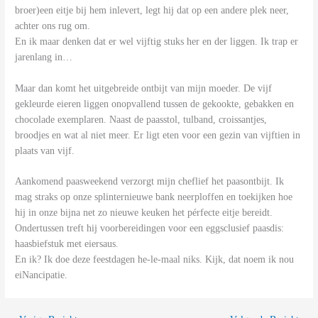
broer)een eitje bij hem inlevert, legt hij dat op een andere plek neer,
achter ons rug om.
En ik maar denken dat er wel vijftig stuks her en der liggen. Ik trap er
jarenlang in…
Maar dan komt het uitgebreide ontbijt van mijn moeder. De vijf
gekleurde eieren liggen onopvallend tussen de gekookte, gebakken en
chocolade exemplaren. Naast de paasstol, tulband, croissantjes,
broodjes en wat al niet meer. Er ligt eten voor een gezin van vijftien in
plaats van vijf.
Aankomend paasweekend verzorgt mijn cheflief het paasontbijt. Ik
mag straks op onze splinternieuwe bank neerploffen en toekijken hoe
hij in onze bijna net zo nieuwe keuken het pérfecte eitje bereidt.
Ondertussen treft hij voorbereidingen voor een eggsclusief paasdis:
haasbiefstuk met eiersaus.
En ik? Ik doe deze feestdagen he-le-maal niks. Kijk, dat noem ik nou
eiNancipatie.